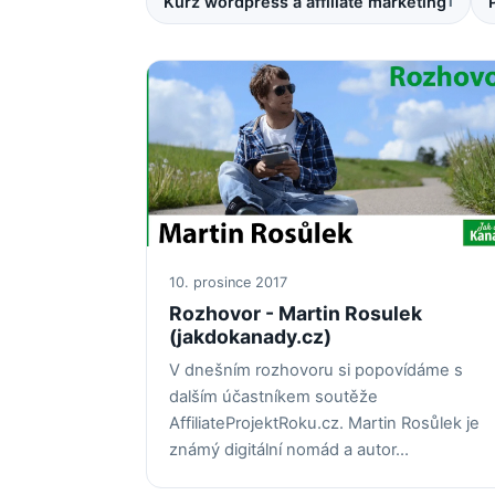
Kurz wordpress a affiliate marketing
1
10. prosince 2017
Rozhovor - Martin Rosulek
(jakdokanady.cz)
V dnešním rozhovoru si popovídáme s
dalším účastníkem soutěže
AffiliateProjektRoku.cz. Martin Rosůlek je
známý digitální nomád a autor…