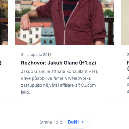
3. listopadu 2013
2
)
Rozhovor: Jakub Glanc (H1.cz)
Jakub Glanc je affiliate konzultant v H1,
dříve působil ve firmě VIVNetworks
zastupující nějvětší affiliate síť CJ.com
s
jako…
Další →
Strana 1 z 2