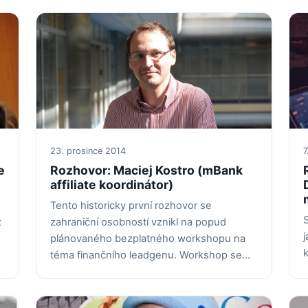
23. prosince 2014
7
e
Rozhovor: Maciej Kostro (mBank
affiliate koordinátor)
Tento historicky první rozhovor se
ž
zahraniční osobností vznikl na popud
j
plánovaného bezplatného workshopu na
k
téma finančního leadgenu. Workshop se…