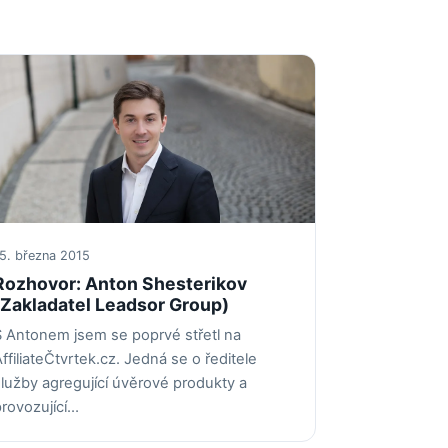
5. března 2015
Rozhovor: Anton Shesterikov
(Zakladatel Leadsor Group)
S Antonem jsem se poprvé střetl na
ffiliateČtvrtek.cz. Jedná se o ředitele
služby agregující úvěrové produkty a
provozující…