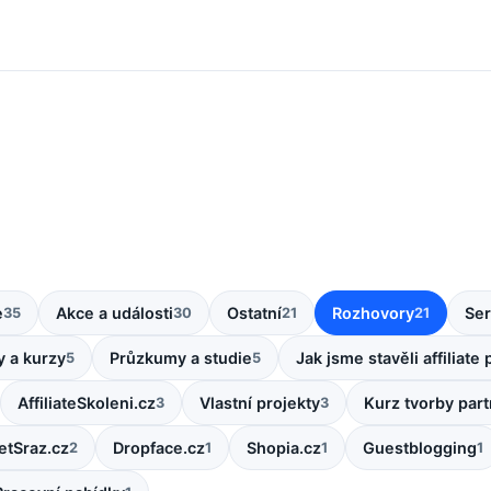
e
Akce a události
Ostatní
Rozhovory
Ser
35
30
21
21
y a kurzy
Průzkumy a studie
Jak jsme stavěli affiliat
5
5
AffiliateSkoleni.cz
Vlastní projekty
Kurz tvorby par
3
3
etSraz.cz
Dropface.cz
Shopia.cz
Guestblogging
2
1
1
1