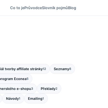
Co to je
Průvodce
Slovník pojmů
Blog
iál tvorby affiliate stránky
Seznamy
12
8
e program Econea
5
tnerského e-shopu
Překlady
3
2
Návody
Emailing
1
1