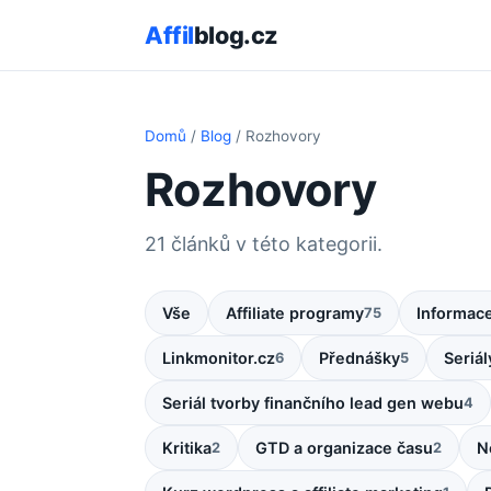
Affil
blog.cz
Domů
/
Blog
/ Rozhovory
Rozhovory
21 článků v této kategorii.
Vše
Affiliate programy
Informac
75
Linkmonitor.cz
Přednášky
Seriál
6
5
Seriál tvorby finančního lead gen webu
4
Kritika
GTD a organizace času
N
2
2