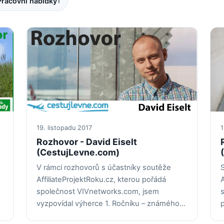
Pracovní nabídky
1
19. listopadu 2017
1
Rozhovor - David Eiselt
(CestujLevne.com)
V rámci rozhovorů s účastníky soutěže
AffiliateProjektRoku.cz, kterou pořádá
A
společnost VIVnetworks.com, jsem
vyzpovídal výherce 1. Ročníku – známého…