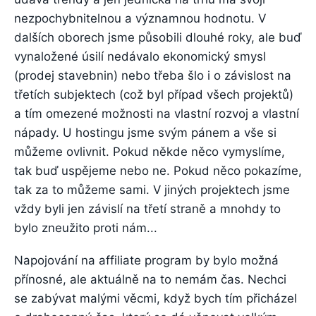
nezpochybnitelnou a významnou hodnotu. V
dalších oborech jsme působili dlouhé roky, ale buď
vynaložené úsilí nedávalo ekonomický smysl
(prodej stavebnin) nebo třeba šlo i o závislost na
třetích subjektech (což byl případ všech projektů)
a tím omezené možnosti na vlastní rozvoj a vlastní
nápady. U hostingu jsme svým pánem a vše si
můžeme ovlivnit. Pokud někde něco vymyslíme,
tak buď uspějeme nebo ne. Pokud něco pokazíme,
tak za to můžeme sami. V jiných projektech jsme
vždy byli jen závislí na třetí straně a mnohdy to
bylo zneužito proti nám...
Napojování na affiliate program by bylo možná
přínosné, ale aktuálně na to nemám čas. Nechci
se zabývat malými věcmi, když bych tím přicházel