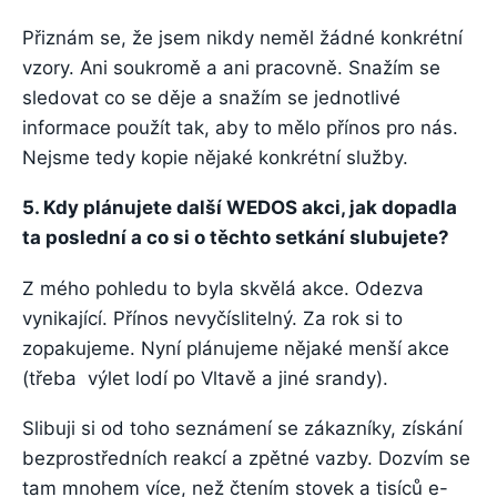
Přiznám se, že jsem nikdy neměl žádné konkrétní
vzory. Ani soukromě a ani pracovně. Snažím se
sledovat co se děje a snažím se jednotlivé
informace použít tak, aby to mělo přínos pro nás.
Nejsme tedy kopie nějaké konkrétní služby.
5. Kdy plánujete další WEDOS akci, jak dopadla
ta poslední a co si o těchto setkání slubujete?
Z mého pohledu to byla skvělá akce. Odezva
vynikající. Přínos nevyčíslitelný. Za rok si to
zopakujeme. Nyní plánujeme nějaké menší akce
(třeba výlet lodí po Vltavě a jiné srandy).
Slibuji si od toho seznámení se zákazníky, získání
bezprostředních reakcí a zpětné vazby. Dozvím se
tam mnohem více, než čtením stovek a tisíců e-