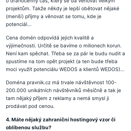
o drahocenný čas, který se dá věnovat velkým
projektům. Takže někdy je lepší obětovat nějaké
(menší) příjmy a věnovat se tomu, kde je
potenciál...
Cena domén odpovídá jejich kvalitě a
výjimečnosti. Určitě se bavíme o milionech korun.
Není kam spěchat. Třeba se za pár le budu nudit a
spustíme na tom opět projekt (a ten bude třeba
moci využít potenciálu WEDOS a klientů WEDOS)...
Doména pravnik.cz má trvale návštěvnost 100-
200.000 unikátních návštěvníků měsíčně a tak je
tam nějaký příjem z reklamy a nemá smysl ji
prodávat pod cenou.
4. Máte nějaký zahraniční hostingový vzor či
oblíbenou službu?