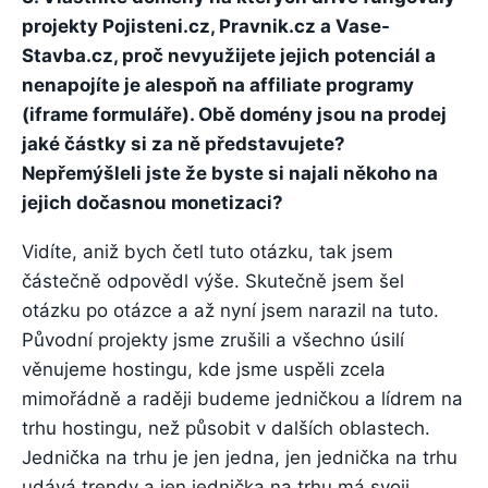
projekty Pojisteni.cz, Pravnik.cz a Vase-
Stavba.cz, proč nevyužijete jejich potenciál a
nenapojíte je alespoň na affiliate programy
(iframe formuláře). Obě domény jsou na prodej
jaké částky si za ně představujete?
Nepřemýšleli jste že byste si najali někoho na
jejich dočasnou monetizaci?
Vidíte, aniž bych četl tuto otázku, tak jsem
částečně odpovědl výše. Skutečně jsem šel
otázku po otázce a až nyní jsem narazil na tuto.
Původní projekty jsme zrušili a všechno úsilí
věnujeme hostingu, kde jsme uspěli zcela
mimořádně a raději budeme jedničkou a lídrem na
trhu hostingu, než působit v dalších oblastech.
Jednička na trhu je jen jedna, jen jednička na trhu
udává trendy a jen jednička na trhu má svoji