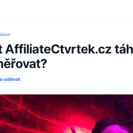
álosti
 AffiliateCtvrtek.cz tá
měřovat?
a události