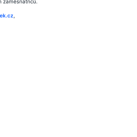
ch zaměsnatnců.
tek.cz
,