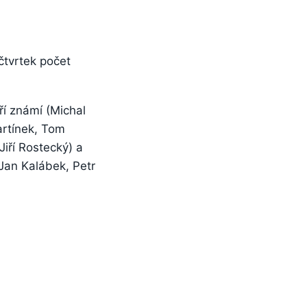
čtvrtek počet
ří známí (Michal
artínek, Tom
Jiří Rostecký) a
 Jan Kalábek, Petr