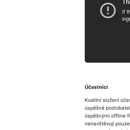
Ú
č
astníci
Kvalitní složení úča
úspěšné podnikatele 
úspěšnými offline f
nenavštěvují pouze