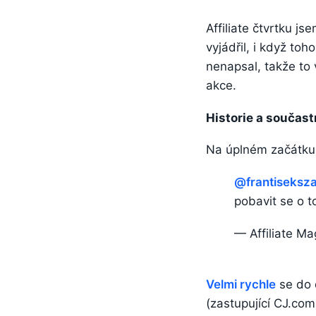
Affiliate čtvrtku j
vyjádřil, i když to
nenapsal, takže to v
akce.
Historie a sou
č
ast
Na úplném začátku č
@frantiseksz
pobavit se o 
— Affiliate Ma
Velmi rychle
se do 
(zastupující CJ.com