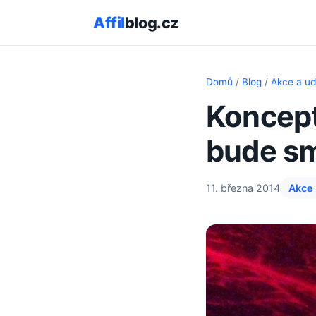
Affil
blog.cz
Domů
/
Blog
/
Akce a ud
Koncept
bude s
11. března 2014
Akce 