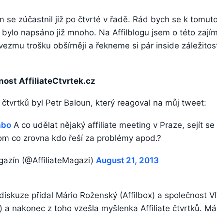
sem se zúčastnil již po čtvrté v řadě. Rád bych se k tomu
ho bylo napsáno již mnoho. Na Affilblogu jsem o této zajím
ezmu trošku obšírněji a řekneme si pár inside záležitostí
nost AffiliateCtvrtek.cz
tvrtků byl Petr Baloun, který reagoval na můj tweet:
abo
A co udělat nějaký affiliate meeting v Praze, sejít se 
tom co zrovna kdo řeší za problémy apod.?
gazín (@AffiliateMagazi)
August 21, 2013
diskuze přidal Mário Roženský (Affilbox) a společnost 
) a nakonec z toho vzešla myšlenka Affiliate čtvrtků. Má