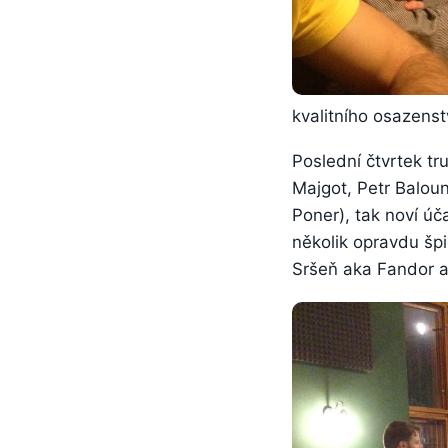
kvalitního osazenst
Poslední čtvrtek tr
Majgot, Petr Balou
Poner), tak noví úč
několik opravdu špi
Sršeň aka Fandor a 