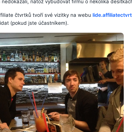
ic nedokázali, natož vybudovat firmu o několika desítká
filiate čtvrtků tvoří své vizitky na webu
lide.affiliatectvr
dat (pokud jste účastníkem).