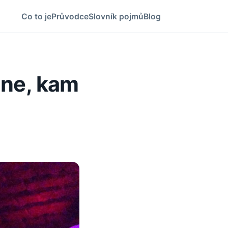
Co to je
Průvodce
Slovník pojmů
Blog
hne, kam