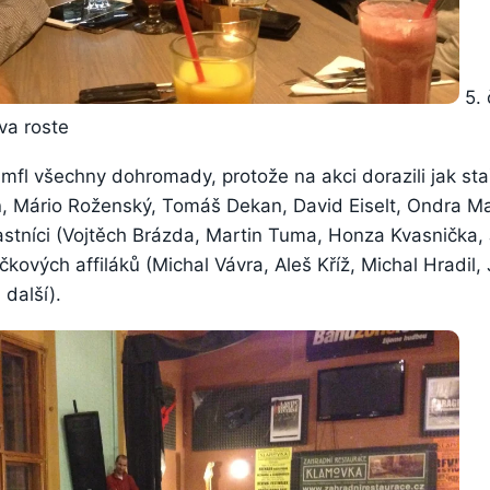
5. 
va roste
umfl všechny dohromady, protože na akci dorazili jak sta
n, Mário Roženský, Tomáš Dekan, David Eiselt, Ondra M
astníci (Vojtěch Brázda, Martin Tuma, Honza Kvasnička, 
čkových affiláků (Michal Vávra, Aleš Kříž, Michal Hradil,
další).