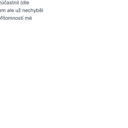
zúčastnil (dle
em ale už nechyběl
 přítomností mé