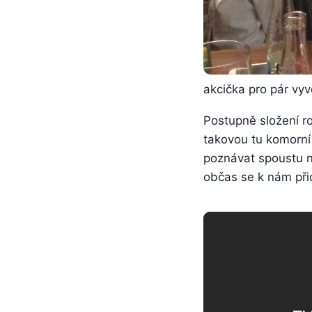
akcička pro pár vy
Postupně složení ros
takovou tu komorní
poznávat spoustu no
občas se k nám přid