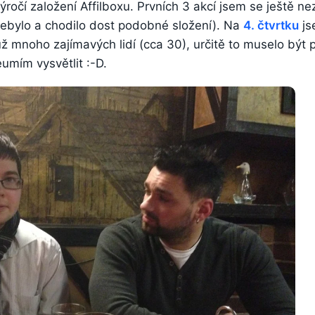
ýročí založení Affilboxu. Prvních 3 akcí jsem se ještě ne
 nebylo a chodilo dost podobné složení). Na
4. čtvrtku
js
 už mnoho zajímavých lidí (cca 30), určitě to muselo být
eumím vysvětlit :-D.