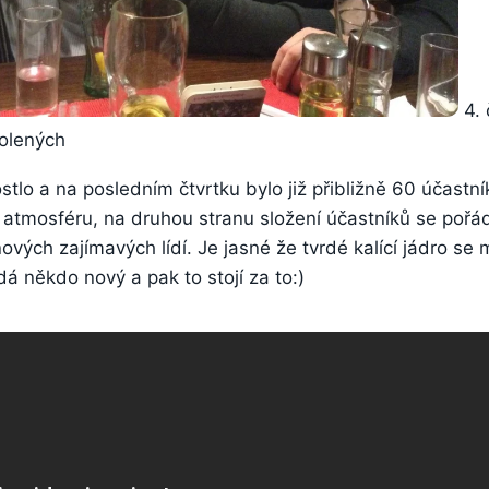
4. 
volených
tlo a na posledním čtvrtku bylo již přibližně 60 účastník
 atmosféru, na druhou stranu složení účastníků se pořá
vých zajímavých lídí. Je jasné že tvrdé kalící jádro se
á někdo nový a pak to stojí za to:)