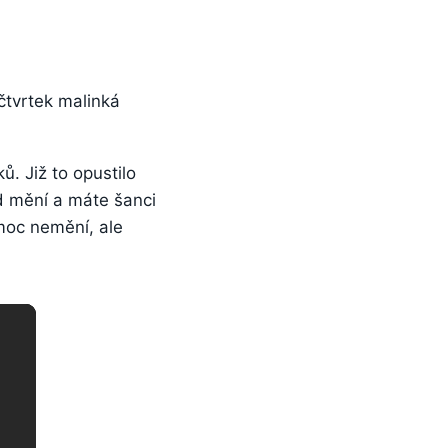
čtvrtek malinká
ů. Již to opustilo
d mění a máte šanci
 moc nemění, ale