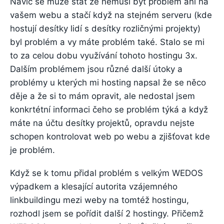
Navíc se může stát že nemusí být problém ani na
vašem webu a stačí když na stejném serveru (kde
hostují desítky lidí s desítky rozličnými projekty)
byl problém a vy máte problém také. Stalo se mi
to za celou dobu využívání tohoto hostingu 3x.
Dalším problémem jsou různé další útoky a
problémy u kterých mi hosting napsal že se něco
děje a že si to mám opravit, ale nedostal jsem
konkrtétní informaci čeho se problém týká a když
máte na účtu desítky projektů, opravdu nejste
schopen kontrolovat web po webu a zjišťovat kde
je problém.
Když se k tomu přidal problém s velkým WEDOS
výpadkem a klesající autorita vzájemného
linkbuildingu mezi weby na tomtéž hostingu,
rozhodl jsem se pořídit další 2 hostingy. Přičemž