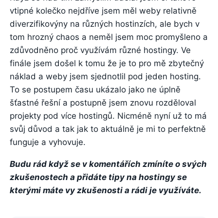
vtipné kolečko nejdříve jsem měl weby relativně
diverzifikovýny na různých hostinzích, ale bych v
tom hrozný chaos a neměl jsem moc promyšleno a
zdůvodněno proč využívám různé hostingy. Ve
finále jsem došel k tomu že je to pro mě zbytečný
náklad a weby jsem sjednotlil pod jeden hosting.
To se postupem času ukázalo jako ne úplně
šťastné řešní a postupně jsem znovu rozděloval
projekty pod více hostingů. Nicméně nyní už to má
svůj důvod a tak jak to aktuálně je mi to perfektně
funguje a vyhovuje.
Budu rád když se v komentářích zmíníte o svých
zkušenostech a přidáte tipy na hostingy se
kterými máte vy zkušenosti a rádi je využíváte.