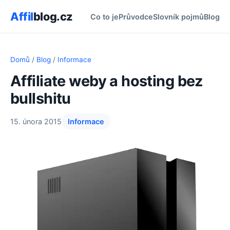
Affil
blog.cz
Co to je
Průvodce
Slovník pojmů
Blog
Domů
/
Blog
/
Informace
Affiliate weby a hosting bez
bullshitu
15. února 2015
Informace