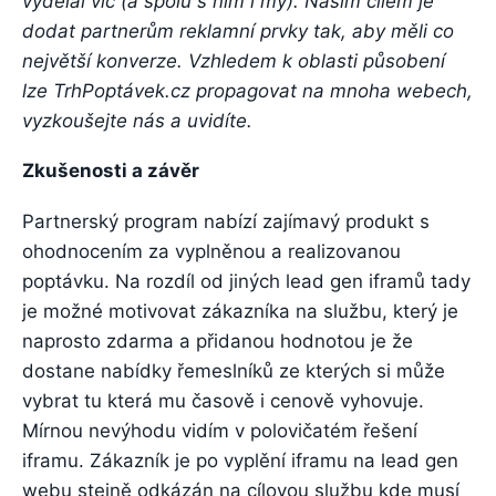
vydělal víc (a spolu s ním i my). Našim cílem je
dodat partnerům reklamní prvky tak, aby měli co
největší konverze. Vzhledem k oblasti působení
lze TrhPoptávek.cz propagovat na mnoha webech,
vyzkoušejte nás a uvidíte.
Zkušenosti a závěr
Partnerský program nabízí zajímavý produkt s
ohodnocením za vyplněnou a realizovanou
poptávku. Na rozdíl od jiných lead gen iframů tady
je možné motivovat zákazníka na službu, který je
naprosto zdarma a přidanou hodnotou je že
dostane nabídky řemeslníků ze kterých si může
vybrat tu která mu časově i cenově vyhovuje.
Mírnou nevýhodu vidím v polovičatém řešení
iframu. Zákazník je po vyplění iframu na lead gen
webu stejně odkázán na cílovou službu kde musí