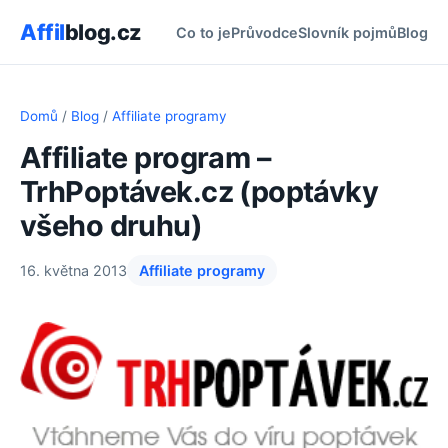
Affil
blog.cz
Co to je
Průvodce
Slovník pojmů
Blog
Domů
/
Blog
/
Affiliate programy
Affiliate program –
TrhPoptávek.cz (poptávky
všeho druhu)
16. května 2013
Affiliate programy